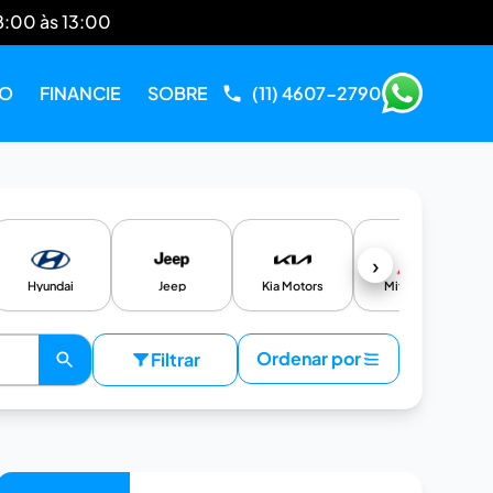
8:00 às 13:00
RO
FINANCIE
SOBRE
(11) 4607-2790
›
Hyundai
Jeep
Kia Motors
Mitsubishi
Ordenar por
Filtrar