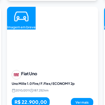
Imagem em breve
Fiat
Uno
Uno Mille 1.0 Fire/ F.Flex/ ECONOMY 2p
2010
/
2011
187.252 km
R$ 22.900,00
Ver mais