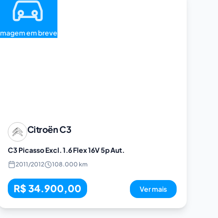
Imagem em breve
Citroën
C3
C3 Picasso Excl. 1.6 Flex 16V 5p Aut.
2011
/
2012
108.000 km
R$ 34.900,00
Ver mais