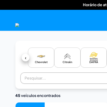
Horário de a
‹
Chevrolet
Citroën
DAFRA
45
veículos encontrados