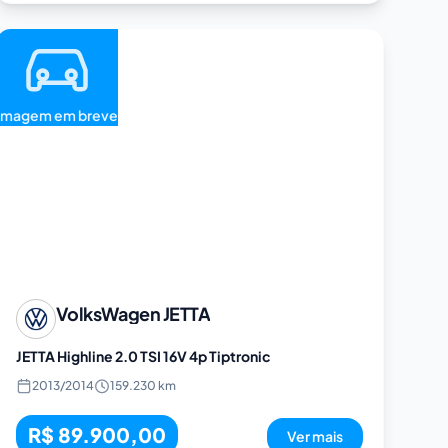
Imagem em breve
VolksWagen
JETTA
JETTA Highline 2.0 TSI 16V 4p Tiptronic
2013
/
2014
159.230 km
R$ 89.900,00
Ver mais