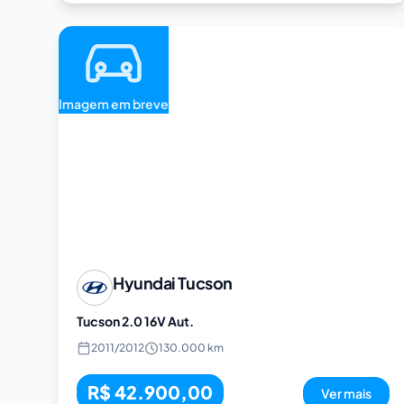
Imagem em breve
Hyundai
Tucson
Tucson 2.0 16V Aut.
2011
/
2012
130.000 km
R$ 42.900,00
Ver mais