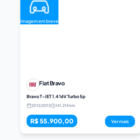
Imagem em breve
Fiat
Bravo
Bravo T-JET 1.4 16V Turbo 5p
2012
/
2013
141.214 km
R$ 55.900,00
Ver mais