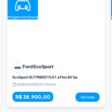
Imagem em breve
Ford
EcoSport
EcoSport XLT FREESTYLE 1.6 Flex 8V 5p
2008
/
2009
120.000 km
R$ 38.900,00
Ver mais