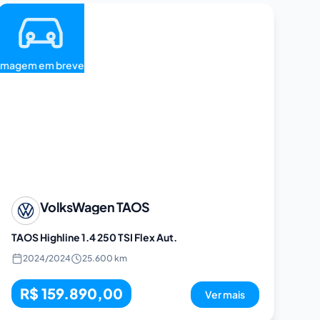
Imagem em breve
VolksWagen
TAOS
TAOS Highline 1.4 250 TSI Flex Aut.
2024
/
2024
25.600 km
R$ 159.890,00
Ver mais