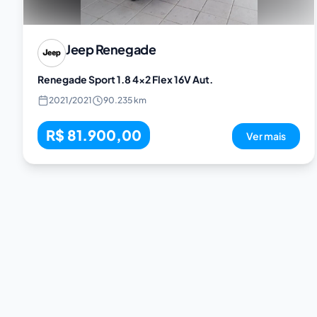
Jeep
Renegade
Renegade Sport 1.8 4x2 Flex 16V Aut.
2021
/
2021
90.235 km
R$ 81.900,00
Ver mais