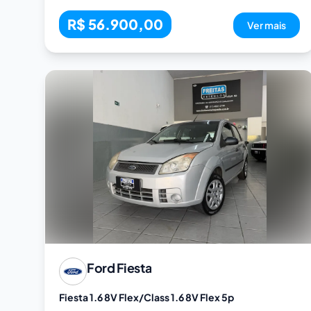
R$ 56.900,00
Ver mais
Ford
Fiesta
Fiesta 1.6 8V Flex/Class 1.6 8V Flex 5p