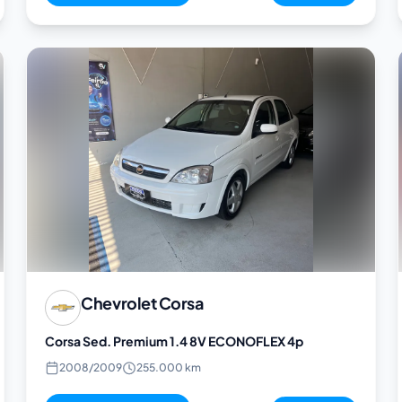
Chevrolet
Corsa
Corsa Sed. Premium 1.4 8V ECONOFLEX 4p
2008
/
2009
255.000 km