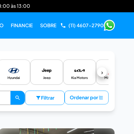
8:00 às 13:00
RO
FINANCIE
SOBRE
(11) 4607-2790
›
Hyundai
Jeep
Kia Motors
Mitsubishi
Ordenar por
Filtrar