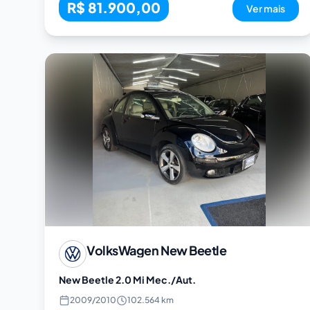
R$ 81.900,00
Ver mais
VolksWagen
New Beetle
New Beetle 2.0 Mi Mec./Aut.
2009
/
2010
102.564 km