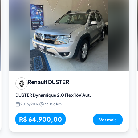
Renault
DUSTER
DUSTER Dynamique 2.0 Flex 16V Aut.
2016
/
2016
73.156 km
R$ 64.900,00
Ver mais