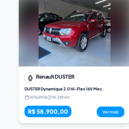
Renault
DUSTER
DUSTER Dynamique 2.0 Hi-Flex 16V Mec.
2015
/
2016
151.230 km
R$ 58.900,00
Ver mais