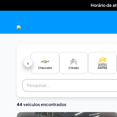
Horário de a
‹
Chevrolet
Citroën
DAFRA
44
veículos encontrados