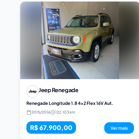
Jeep
Renegade
Renegade Longitude 1.8 4x2 Flex 16V Aut.
2015
/
2016
122.103 km
R$ 67.900,00
Ver mais