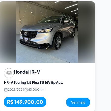
Honda
HR-V
HR-V Touring 1.5 Flex TB 16V 5p Aut.
2023
/
2024
63.000 km
R$ 149.900,00
Ver mais