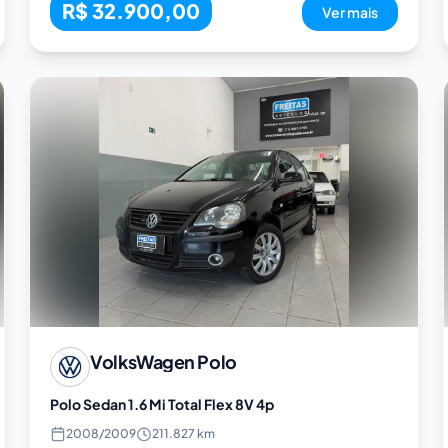
R$ 32.900,00
Ver mais
VolksWagen
Polo
Polo Sedan 1.6 Mi Total Flex 8V 4p
2008
/
2009
211.827 km