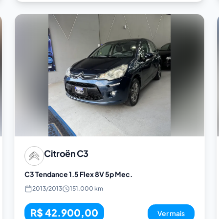
Citroën
C3
C3 Tendance 1.5 Flex 8V 5p Mec.
2013
/
2013
151.000 km
R$ 42.900,00
Ver mais