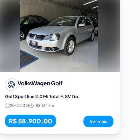
VolksWagen
Golf
Golf Sportline 2.0 Mi Total F. 8V Tip.
2012
/
2013
182.134 km
R$ 58.900,00
Ver mais