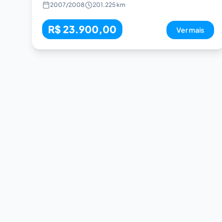
2007
/
2008
201.225 km
R$ 23.900,00
Ver mais