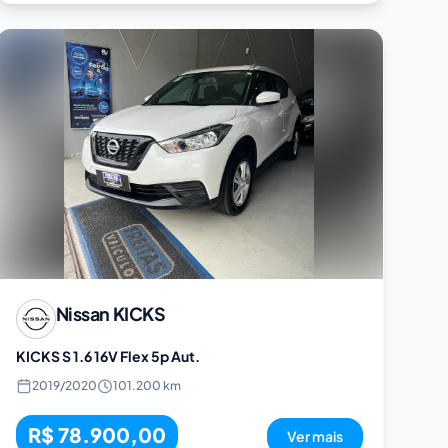
Nissan
KICKS
KICKS S 1.6 16V Flex 5p Aut.
2019
/
2020
101.200 km
R$ 78.900,00
Ver mais