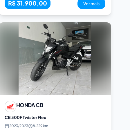
R$ 31.900,00
Ver mais
HONDA
CB
CB 300F Twister Flex
2023
/
2023
8.229 km