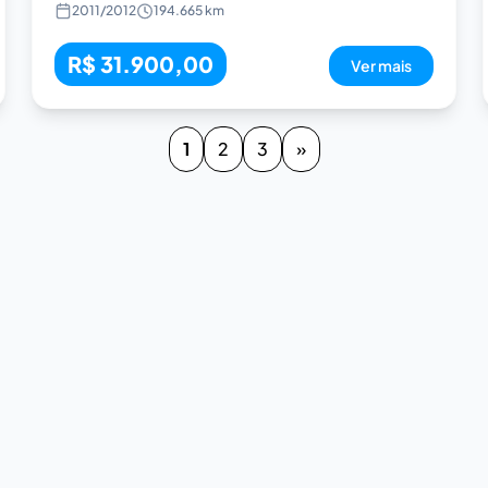
2011
/
2012
194.665 km
R$ 31.900,00
Ver mais
1
2
3
»