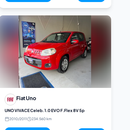
Fiat
Uno
UNO VIVACE Celeb. 1.0 EVO F.Flex 8V 5p
2010
/
2011
234.560 km